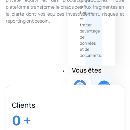
gagner
plateforme transforme le chaos des flux fragmentés en
du
temps
la clarté dont vos équipes investissement, risques et
et
reporting ont besoin.
traiter
davantage
de
données
et de
documents.
Vous êtes
Investisseur
Banque
Clients
institutionnel
privée
0
+