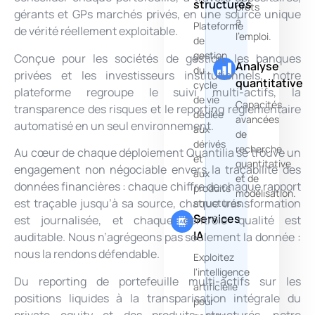
structurés
prêts
gérants et GPs marchés privés, en une source unique
à
Plateforme
de vérité réellement exploitable.
l'emploi.
de
gestion
Conçue pour les sociétés de gestion, les banques
Analyse
du
privées et les investisseurs institutionnels, notre
quantitative
cycle
plateforme regroupe le suivi multi-actifs, la
de vie
Capacités
transparence des risques et le reporting réglementaire
dédiée
avancées
automatisé en un seul environnement.
aux
de
dérivés
recherche
Au cœur de chaque déploiement Quantilia se trouve un
et
quantitative
engagement non négociable envers la traçabilité des
aux
et de
données financières : chaque chiffre de chaque rapport
produits
modélisation.
est traçable jusqu’à sa source, chaque transformation
structurés.
Services
est journalisée, et chaque contrôle qualité est
IA
auditable. Nous n’agrégeons pas seulement la donnée :
nous la rendons défendable.
Exploitez
l'intelligence
Du reporting de portefeuille multi-actifs sur les
artificielle
positions liquides à la transparisation intégrale du
pour
private equity et des produits structurés, notre