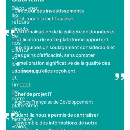
Découvrez
Directeur des investissements
les
Gestionnaire d'actifs suisse
retours
directs
L’externalisation de la collecte de données et
de
l’utilisation de votre plateforme apportent
nos
aux équipes un soulagement considérable et
clients
des gains d’efficacité, sans compter
sur
l’amélioration significative de la qualité des
leur
expérience
données qu’elles reçoivent.
et
l’impact
de
Chef de projet IT
notre
Agence Française de Développement
plateforme.
Des
Quantilia nous a permis de centraliser
histoires
l’ensemble des informations de notre
vraies,