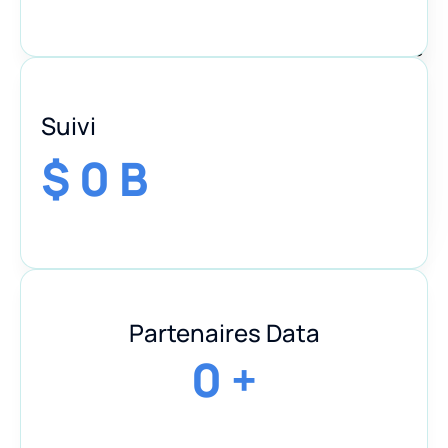
Family
Compagnie
Office
d'assurance
Gestionnaire
Suivi
d'actifs
Entreprises
$
0
B
&
dotations
Entreprise
Partenaires Data
0
+
À propos