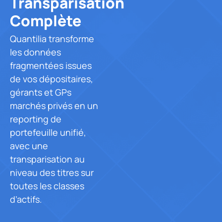
Transparisation
Transparisatio
de
Complète
vos
Private
portefeuilles.
Equity
Quantilia transforme
Accédez
Agrégation
les données
aux
de
fragmentées issues
données
données
des
de vos dépositaires,
multi-
sociétés
gérants et GPs
sources
sous-
marchés privés en un
jacentes
Consolidation
reporting de
de
fluide
vos
portefeuille unifié,
des
fonds
données
avec une
PE.
de
transparisation au
dépositaires,
Reporting
niveau des titres sur
gérants
ESG
d'actifs
toutes les classes
et
et
d’actifs.
autres
risques
sources
Outils