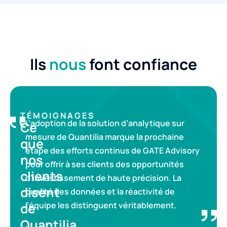
Ils
nous
font confiance
TÉMOIGNAGES
L’adoption de la solution d’analytique sur
Ce
mesure de Quantilia marque la prochaine
que
étape des efforts continus de GATE Advisory
nos
pour offrir à ses clients des opportunités
clients
d’investissement de haute précision. La
disent
qualité des données et la réactivité de
de
l’équipe les distinguent véritablement.
Quantilia