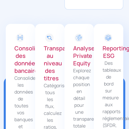
Consolidation
Transparence
Analyse
Reportin
des
au
Private
ESG
données
niveau
Equity
Des
bancaires
des
tableaux
Explorez
de
titres
chaque
Consolidez
bord
position
les
Catégorisez
sur
en
données
tous
mesure
détail
de
les
aux
pour
toutes
flux,
rapports
une
vos
calculez
réglementai
transparence
banques
les
(SFDR,
totale
et
ratios,