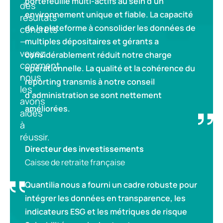
portefeuille multi-actifs au sein d’un
des
environnement unique et fiable. La capacité
résultats
de la plateforme à consolider les données de
concrets
—
multiples dépositaires et gérants a
voyez
considérablement réduit notre charge
comment
opérationnelle. La qualité et la cohérence du
nous
reporting transmis à notre conseil
les
d’administration se sont nettement
avons
améliorées.
aidés
à
réussir.
Directeur des investissements
Caisse de retraite française
Quantilia nous a fourni un cadre robuste pour
intégrer les données en transparence, les
indicateurs ESG et les métriques de risque