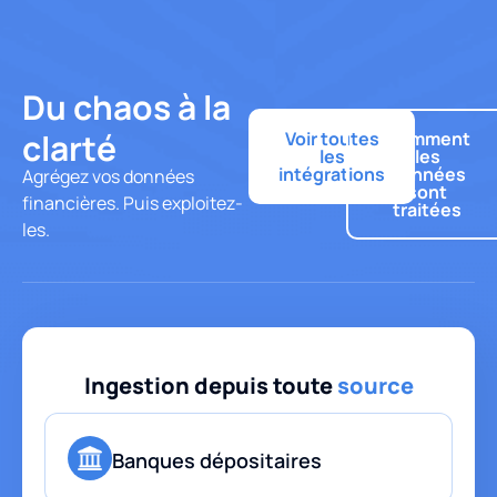
Du chaos à la
clarté
Voir toutes
Comment
les
les
intégrations
données
Agrégez vos données
sont
financières. Puis exploitez-
traitées
les.
Ingestion depuis toute
source
Banques dépositaires