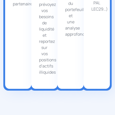
PAI,
du
partenaires
prévoyez
LEC29…)
portefeuille
vos
et
besoins
une
de
analyse
liquidité
approfondie.
et
reportez
sur
vos
positions
d’actifs
illiquides