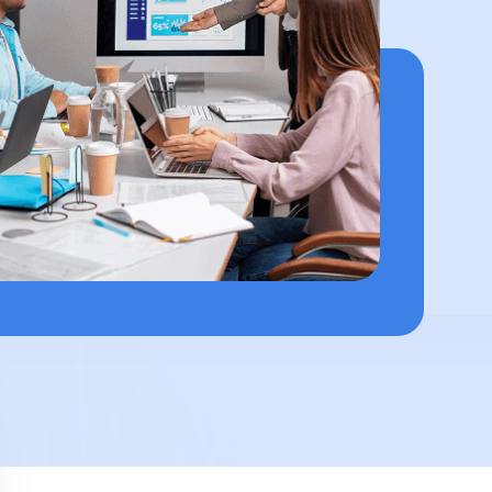
Reporting ESG et risques
Outils de reporting complets pour
mesurer l'impact environnemental,
social et de gouvernance.
Génération de documents
Outils automatisés pour produire des
documents professionnels prêts à
l'emploi.