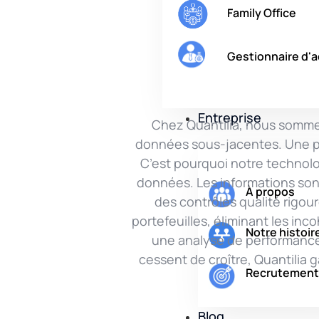
Family Office
Gestionnaire d'a
Entreprise
Chez Quantilia, nous sommes
données sous-jacentes. Une pri
C’est pourquoi notre technolo
données. Les informations son
À propos
des contrôles qualité rigour
portefeuilles, éliminant les in
Notre histoir
une analyse de performance
cessent de croître, Quantilia 
Recrutement
Blog