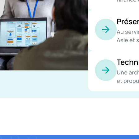
Présen
Au servi
Asie et 
Techn
Une arch
et propul