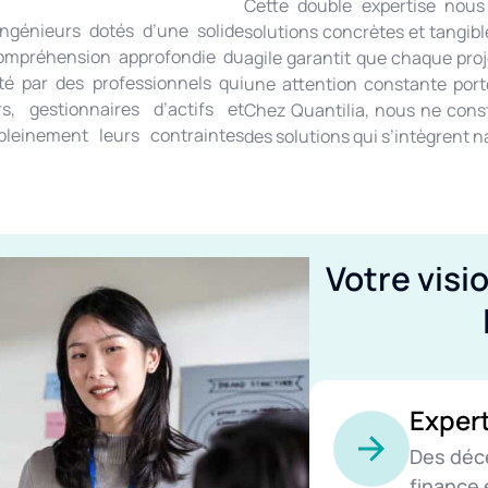
Cette double expertise nou
ingénieurs dotés d’une solide
solutions concrètes et tangible
 compréhension approfondie du
agile garantit que chaque pro
té par des professionnels qui
une attention constante portée
, gestionnaires d’actifs et
Chez Quantilia, nous ne cons
 pleinement leurs contraintes
des solutions qui s’intègrent n
Votre visi
Exper
Des déc
finance 