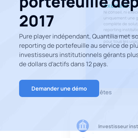
portefeuille de
exécuté.
Ni conseil, ni exé
2017
uniquement une
complète de solut
reporting instituti
Pure player indépendant, Quantilia met s
toutes les classes 
pour tous les usa
reporting de portefeuille au service de pl
investisseurs institutionnels gérants plus
de dollars d’actifs dans 12 pays.
Demander une démo
Vous êtes
Investisseur ins