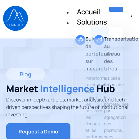
Accueil
Solutions
Suivi
Transparisatio
de
au
portefeuille
niveau
sur
des
mesure
titres
Blog
Plateformes
Visibilité
personnalisées
granulaire
Market
Intelligence
Hub
pour
sur
suivre
les
Discover in-depth articles, market analysis, and tech-
les
portefeuilles
driven perspectives shaping the future of institutional
positions,
par
investing.
les
agrégation
risques
des
et les
positions.
Request a Demo
performances