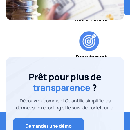
Notre histoire
Recrutement
Blog
Prêt pour plus de
Nous
transparence
?
contacter
Découvrez comment Quantilia simplifie les
X
données, le reporting et le suivi de portefeuille.
Demander une démo