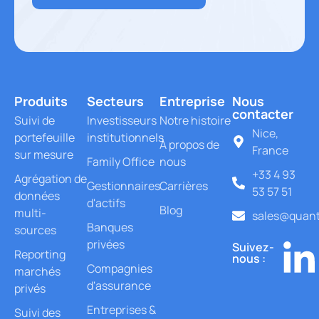
Produits
Secteurs
Entreprise
Nous
contacter
Suivi de
Investisseurs
Notre histoire
Nice,
portefeuille
institutionnels
À propos de
France
sur mesure
Family Office
nous
+33 4 93
Agrégation de
Gestionnaires
Carrières
53 57 51
données
d'actifs
Blog
multi-
sales@quant
Banques
sources
privées
Suivez-
Reporting
nous :
Compagnies
marchés
d'assurance
privés
Entreprises &
Suivi des