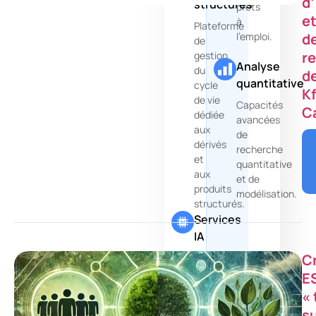
d
structurés
prêts
e
à
Plateforme
d
l'emploi.
de
r
gestion
Analyse
du
d
quantitative
cycle
K
de vie
Capacités
C
dédiée
avancées
aux
de
dérivés
recherche
et
quantitative
aux
et de
produits
modélisation.
structurés.
Services
IA
C
Exploitez
l'intelligence
E
artificielle
« 
pour
s