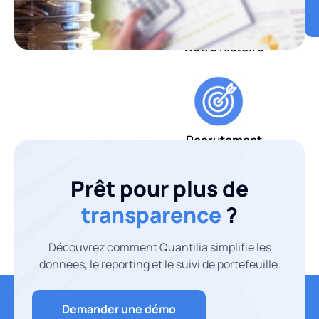
Notre histoire
Recrutement
Blog
Prêt pour plus de
Nous
transparence
?
contacter
Découvrez comment Quantilia simplifie les
X
données, le reporting et le suivi de portefeuille.
Demander une démo