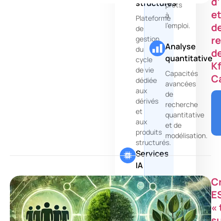
d
structurés
prêts
e
à
Plateforme
d
l'emploi.
de
r
gestion
Analyse
du
d
quantitative
cycle
K
de vie
Capacités
C
dédiée
avancées
aux
de
dérivés
recherche
et
quantitative
aux
et de
produits
modélisation.
structurés.
Services
IA
C
Exploitez
l'intelligence
E
artificielle
« 
pour
s