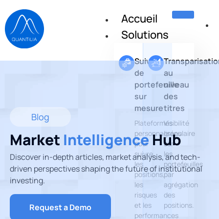
Accueil
Solutions
Suivi
Transparisatio
de
au
portefeuille
niveau
sur
des
mesure
titres
Blog
Plateformes
Visibilité
personnalisées
granulaire
Market
Intelligence
Hub
pour
sur
suivre
les
Discover in-depth articles, market analysis, and tech-
les
portefeuilles
driven perspectives shaping the future of institutional
positions,
par
investing.
les
agrégation
risques
des
et les
positions.
Request a Demo
performances