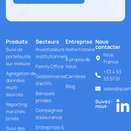
Produits
Secteurs
Entreprise
Nous
contacter
Suivi de
Investisseurs
Notre histoire
Nice,
portefeuille
institutionnels
À propos de
France
sur mesure
Family Office
nous
+33 4 93
Agrégation de
Gestionnaires
Carrières
53 57 51
données
d'actifs
Blog
multi-
sales@quant
Banques
sources
privées
Suivez-
Reporting
nous :
Compagnies
marchés
d'assurance
privés
Entreprises &
Suivi des