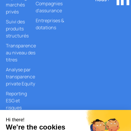
Compagnies
marchés
d'assurance
privés
Entreprises &
Suivi des
dotations
produits
structurés
Transparence
au niveau des
titres
Analyse par
transparence
private Equity
Reporting
ESG et
risques
Génération
de