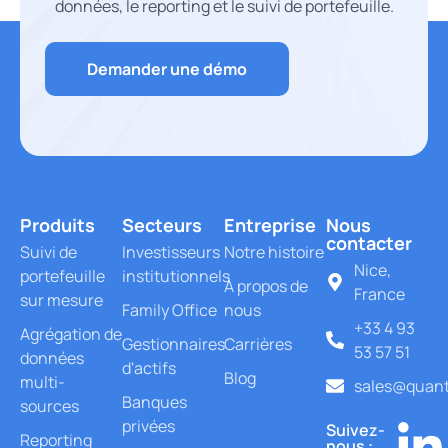
données, le reporting et le suivi de portefeuille.
Demander une démo
Produits
Secteurs
Entreprise
Nous
contacter
Suivi de
Investisseurs
Notre histoire
Nice,
portefeuille
institutionnels
À propos de
France
sur mesure
Family Office
nous
+33 4 93
Agrégation de
Gestionnaires
Carrières
53 57 51
données
d'actifs
Blog
multi-
sales@quant
Banques
sources
privées
Suivez-
Reporting
nous :