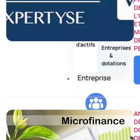
Family
D
Compagnie
Office
L
d'assurance
E
M
Gestionnaire
D
d'actifs
Entreprises
P
&
dotations
Entreprise
A
À propos
D
D
D