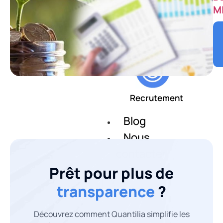
M
Notre histoire
Recrutement
Blog
Nous
contacter
Prêt pour plus de
X
transparence
?
Découvrez comment Quantilia simplifie les