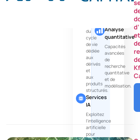
structurés
s
prêts
à
d
Plateforme
l'emploi.
d
de
gestion
d
Analyse
du
e
quantitative
cycle
d
de vie
Capacités
r
dédiée
avancées
aux
d
de
dérivés
recherche
K
et
quantitative
C
aux
et de
produits
modélisation.
structurés.
Services
IA
Exploitez
l'intelligence
artificielle
pour