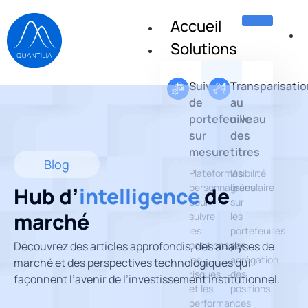
Accueil
Solutions
Suivi
Transparisatio
de
au
portefeuille
niveau
sur
des
mesure
titres
Blog
Plateformes
Visibilité
personnalisées
granulaire
Hub d’
intelligence
de
pour
sur
marché
suivre
les
les
portefeuilles
Découvrez des articles approfondis, des analyses de
positions,
par
les
agrégation
marché et des perspectives technologiques qui
risques
des
façonnent l’avenir de l’investissement institutionnel.
et les
positions.
performances