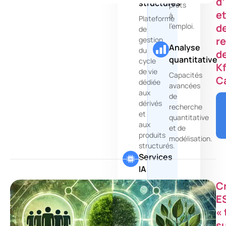
d
structurés
prêts
e
à
Plateforme
d
l'emploi.
de
r
gestion
Analyse
du
d
quantitative
cycle
K
de vie
Capacités
C
dédiée
avancées
aux
de
dérivés
recherche
et
quantitative
aux
et de
produits
modélisation.
structurés.
Services
IA
C
Exploitez
l'intelligence
E
artificielle
« 
pour
s