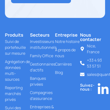
Produits
Secteurs
Entreprise
Nous
contacter
Suivi de
Investisseurs
Notre histoire
Nice,
portefeuille
institutionnels
À propos de
France
sur mesure
Family Office
nous
+33 4 93
Agrégation de
Gestionnaires
Carrières
53 57 51
données
d'actifs
Blog
multi-
sales@quant
Banques
sources
privées
Suivez-
Reporting
nous :
Compagnies
marchés
d'assurance
privés
Entreprises &
Suivi des