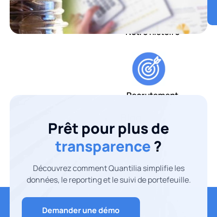
Notre histoire
Recrutement
Blog
Prêt pour plus de
Nous
transparence
?
contacter
Découvrez comment Quantilia simplifie les
X
données, le reporting et le suivi de portefeuille.
Demander une démo