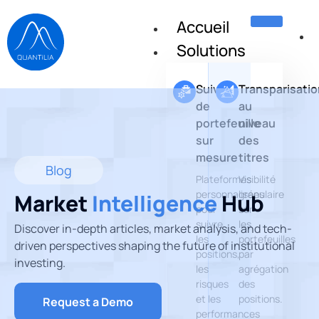
Accueil
Solutions
Suivi
Transparisatio
de
au
portefeuille
niveau
sur
des
mesure
titres
Blog
Plateformes
Visibilité
personnalisées
granulaire
Market
Intelligence
Hub
pour
sur
suivre
les
Discover in-depth articles, market analysis, and tech-
les
portefeuilles
driven perspectives shaping the future of institutional
positions,
par
investing.
les
agrégation
risques
des
et les
positions.
Request a Demo
performances